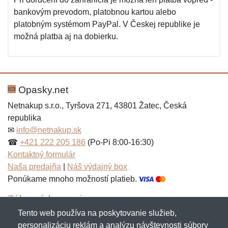
bankovým prevodom, platobnou kartou alebo
platobným systémom PayPal. V Českej republike je
možná platba aj na dobierku.
Opasky.net
Netnakup s.r.o., Tyršova 271, 43801 Žatec, Česká
republika
✉
info@netnakup.sk
☎
+421 222 205 186
(Po-Pi 8:00-16:30)
Kontaktný formulár
Naša predajňa
|
Náš výdajný box
Ponúkame mnoho možností platieb.
Zákaznícky servis
Tento web používa na poskytovanie služieb,
Novinky emailom
personalizáciu reklám a analýzu návštevnosti súbory