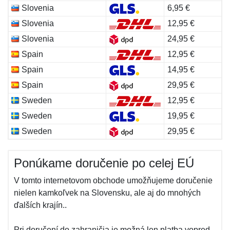
Slovenia
6,95 €
Slovenia
12,95 €
Slovenia
24,95 €
Spain
12,95 €
Spain
14,95 €
Spain
29,95 €
Sweden
12,95 €
Sweden
19,95 €
Sweden
29,95 €
Ponúkame doručenie po celej EÚ
V tomto internetovom obchode umožňujeme doručenie
nielen kamkoľvek na Slovensku, ale aj do mnohých
ďalších krajín..
Pri doručení do zahraničia je možná len platba vopred -