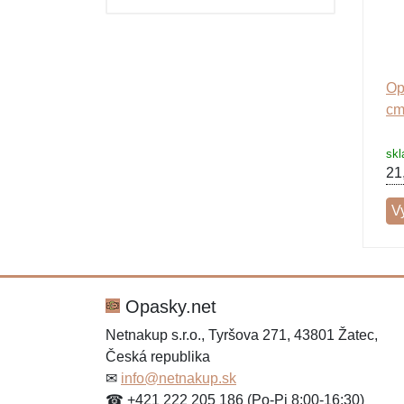
Ostatné a príslušenstvo
Op
cm
sk
21
V
Opasky.net
Netnakup s.r.o., Tyršova 271, 43801 Žatec,
Česká republika
✉
info@netnakup.sk
☎ +421 222 205 186 (Po-Pi 8:00-16:30)