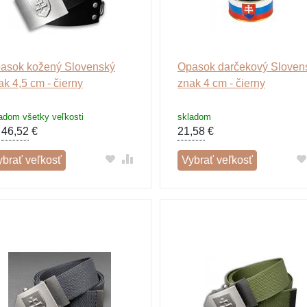
asok kožený Slovenský
Opasok darčekový Sloven
ak 4,5 cm - čierny
znak 4 cm - čierny
adom všetky veľkosti
skladom
d
46,52
€
21,58
€
ybrať veľkosť
Vybrať veľkosť