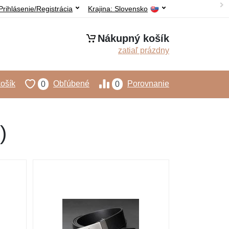
Prihlásenie/Registrácia
Krajina:
Slovensko
Nákupný košík
zatiaľ prázdny
ošík
Obľúbené
Porovnanie
0
0
)