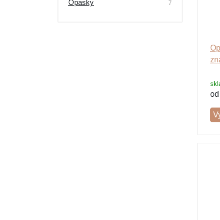
Opasky
7
Ostatné a príslušenstvo
Op
zn
skl
o
V