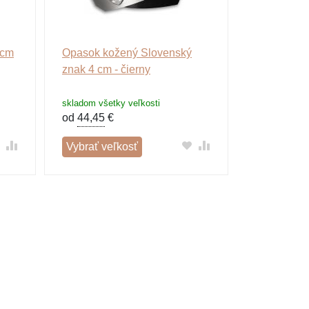
 cm
Opasok kožený Slovenský
znak 4 cm - čierny
skladom všetky veľkosti
od
44,45
€
Vybrať veľkosť