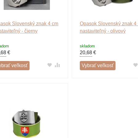
asok Slovenský znak 4 cm
Opasok Slovenský znak 4
staviteľný - čierny
nastaviteľný - olivový
ladom
skladom
,68
€
20,68
€
ybrať veľkosť
Vybrať veľkosť