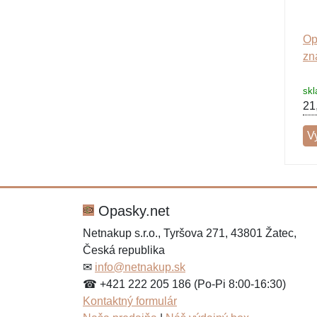
Op
zn
sk
21
V
Opasky.net
Netnakup s.r.o., Tyršova 271, 43801 Žatec,
Česká republika
✉
info@netnakup.sk
☎ +421 222 205 186 (Po-Pi 8:00-16:30)
Kontaktný formulár