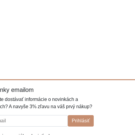
inky emailom
e dostávať informácie o novinkách a
ch? A navyše 3% zľavu na váš prvý nákup?
l:
Prihlásiť