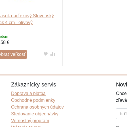
asok darčekový Slovenský
ak 4 cm - olivový
ladom
,58
€
ybrať veľkosť
Zákaznícky servis
Nov
Doprava a platba
Chcet
Obchodné podmienky
zľavá
Ochrana osobných údajov
E-mai
Sledovanie objednávky
Vernostný program