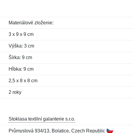
Materiálové zloženie:
3 x 9 x 9 cm
Výška: 3 cm
Šírka: 9 cm
Hĺbka: 9 cm
2,5 x 8 x 8 cm
2 roky
Stoklasa textilní galanterie s.r.o.
Průmyslová 934/13, Bolatice, Czech Republic