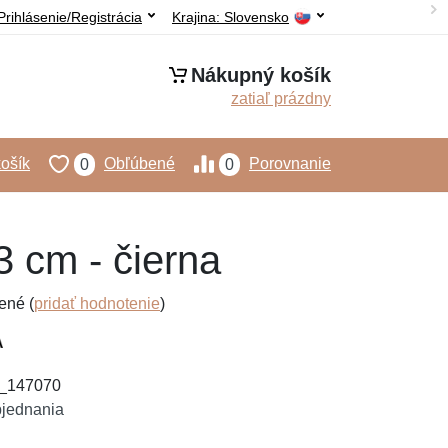
Prihlásenie/Registrácia
Krajina:
Slovensko
Nákupný košík
zatiaľ prázdny
ošík
Obľúbené
Porovnanie
0
0
 cm - čierna
ené (
pridať hodnotenie
)
4_147070
bjednania