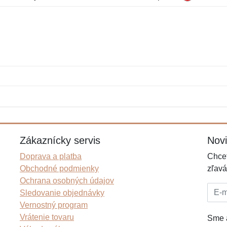
Meno:
E-mail:
*
*
E-mail:
*
Zákaznícky servis
Nov
Doprava a platba
Chcet
Obchodné podmienky
zľavá
Ochrana osobných údajov
E-mai
Sledovanie objednávky
Vernostný program
Vrátenie tovaru
Sme a