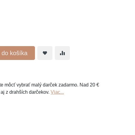
ť do košíka
e môcť vybrať malý darček zadarmo. Nad 20 €
 aj z drahších darčekov.
Viac...