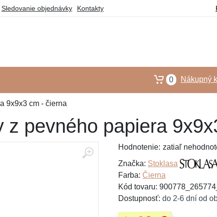
Sledovanie objednávky
Kontakty
Nákupný k
0
a 9x9x3 cm - čierna
y z pevného papiera 9x9x3
Hodnotenie:
zatiaľ nehodnot
Značka:
Stoklasa
Farba:
Čierna
Kód tovaru: 900778_26577
Dostupnosť:
do 2-6 dní od o