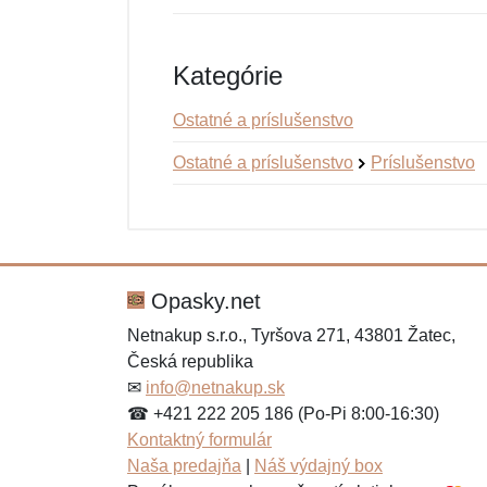
Kategórie
Ostatné a príslušenstvo
Ostatné a príslušenstvo
Príslušenstvo
Nová recenzia
Nová otázka
Hodnotenie:
Meno:
*
*
Opasky.net
Netnakup s.r.o., Tyršova 271, 43801 Žatec,
Česká republika
Správa
Správa
*
*
✉
info@netnakup.sk
☎ +421 222 205 186 (Po-Pi 8:00-16:30)
Kontaktný formulár
Naša predajňa
|
Náš výdajný box