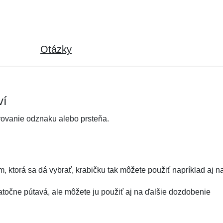
Otázky
ví
rovanie odznaku alebo prsteňa.
om, ktorá sa dá vybrať, krabičku tak môžete použiť napríklad aj
atočne pútavá, ale môžete ju použiť aj na ďalšie dozdobenie