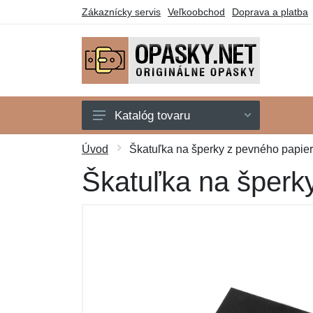
Zákaznícky servis
Veľkoobchod
Doprava a platba
Katalóg tovaru
Štátne symboly
Úvod
Škatuľka na šperky z pevného papier
Motorkári
Škatuľka na šperk
Poľovníci
Polícia
Rybári
Včelári
Záchranári