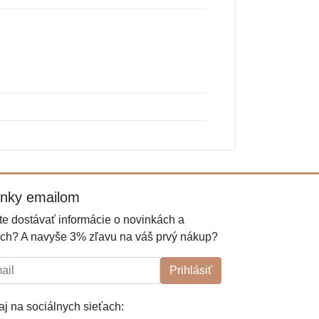
inky emailom
e dostávať informácie o novinkách a
ch? A navyše 3% zľavu na váš prvý nákup?
l:
Prihlásiť
j na sociálnych sieťach: