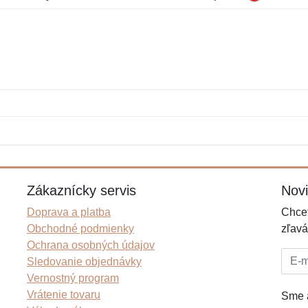
Meno:
E-mail:
*
*
E-mail:
*
Zákaznícky servis
Nov
Doprava a platba
Chcet
Obchodné podmienky
zľavá
Ochrana osobných údajov
E-mai
Sledovanie objednávky
Vernostný program
Vrátenie tovaru
Sme a