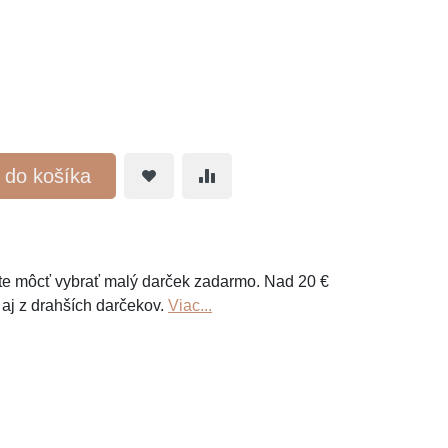
ť do košíka
e môcť vybrať malý darček zadarmo. Nad 20 €
 aj z drahších darčekov.
Viac...