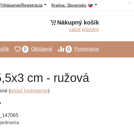
Prihlásenie/Registrácia
Krajina:
Slovensko
Nákupný košík
zatiaľ prázdny
ošík
Obľúbené
Porovnanie
0
0
5,5x3 cm - ružová
ené (
pridať hodnotenie
)
3_147065
bjednania