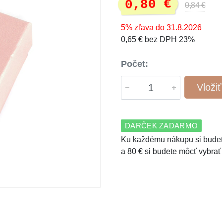
0,80 €
0,84 €
5% zľava do 31.8.2026
0,65 € bez DPH 23%
Počet:
Vloži
DARČEK ZADARMO
Ku každému nákupu si budet
a 80 € si budete môcť vybrať