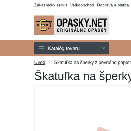
Zákaznícky servis
Veľkoobchod
Doprava a platba
Katalóg tovaru
Štátne symboly
Úvod
Škatuľka na šperky z pevného papier
Motorkári
Škatuľka na šperk
Poľovníci
Polícia
Rybári
Včelári
Záchranári