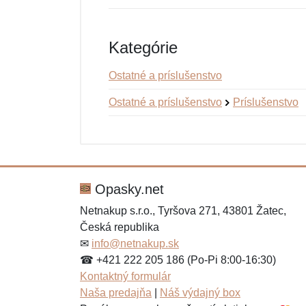
Kategórie
Ostatné a príslušenstvo
Ostatné a príslušenstvo
Príslušenstvo
Nová recenzia
Nová otázka
Hodnotenie:
Meno:
*
*
Opasky.net
Netnakup s.r.o., Tyršova 271, 43801 Žatec,
Česká republika
Správa
Správa
*
*
✉
info@netnakup.sk
☎ +421 222 205 186 (Po-Pi 8:00-16:30)
Kontaktný formulár
Naša predajňa
|
Náš výdajný box