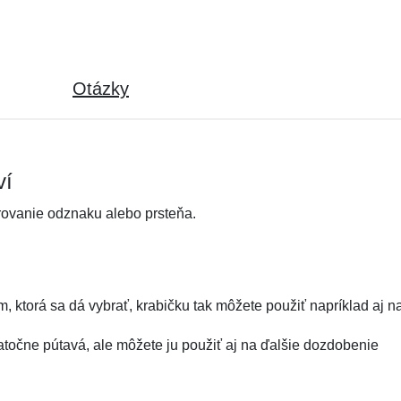
Otázky
ví
rovanie odznaku alebo prsteňa.
om, ktorá sa dá vybrať, krabičku tak môžete použiť napríklad aj
atočne pútavá, ale môžete ju použiť aj na ďalšie dozdobenie