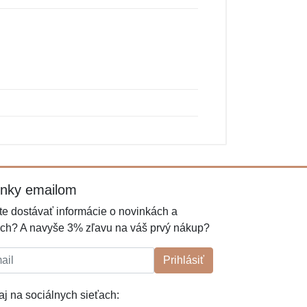
inky emailom
e dostávať informácie o novinkách a
ch? A navyše 3% zľavu na váš prvý nákup?
l:
Prihlásiť
j na sociálnych sieťach: