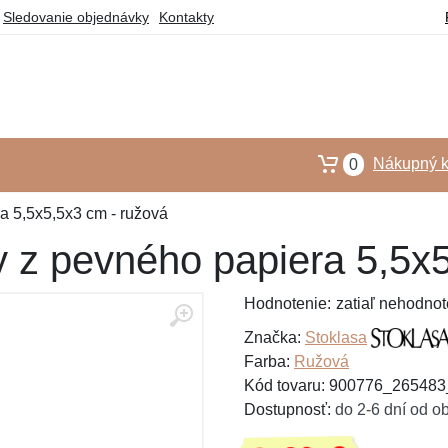
Sledovanie objednávky
Kontakty
Nákupný k
0
a 5,5x5,5x3 cm - ružová
y z pevného papiera 5,5x
Hodnotenie:
zatiaľ nehodnot
Značka:
Stoklasa
Farba:
Ružová
Kód tovaru: 900776_26548
Dostupnosť:
do 2-6 dní od o