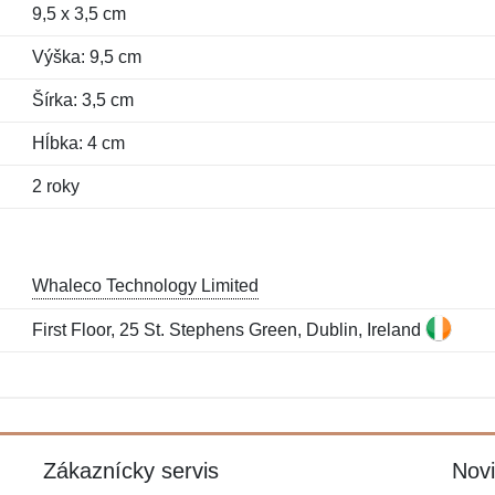
9,5 x 3,5 cm
Výška: 9,5 cm
Šírka: 3,5 cm
Hĺbka: 4 cm
2 roky
Whaleco Technology Limited
First Floor, 25 St. Stephens Green, Dublin, Ireland
Meno:
E-mail:
*
*
E-mail:
*
Zákaznícky servis
Nov