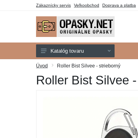
Zákaznícky servis
Veľkoobchod
Doprava a platba
Katalóg tovaru
Štátne symboly
Úvod
Roller Bist Silvee - strieborný
Motorkári
Roller Bist Silvee -
Poľovníci
Polícia
Rybári
Včelári
Záchranári