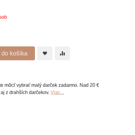
sob
ť do košíka
e môcť vybrať malý darček zadarmo. Nad 20 €
 aj z drahších darčekov.
Viac...