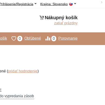
Prihlásenie/Registrácia
Krajina:
Slovensko
Nákupný košík
zatiaľ prázdny
ošík
Obľúbené
Porovnanie
0
0
ené (
pridať hodnotenie
)
E
do vypredania zásob