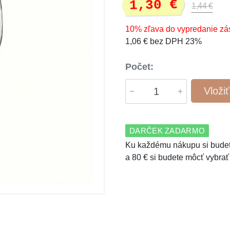
1,30 €
1,44 €
10% zľava do vypredanie zá
1,06 € bez DPH 23%
Počet:
Vloži
DARČEK ZADARMO
Ku každému nákupu si budet
a 80 € si budete môcť vybrať