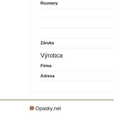
Rozmery
Záruka
Výrobca
Firma
Adresa
Nová recenzia
Nová otázka
Hodnotenie:
Meno:
*
*
Opasky.net