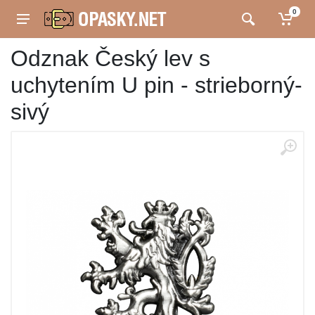
0
Odznak Český lev s
uchytením U pin - strieborný-
sivý