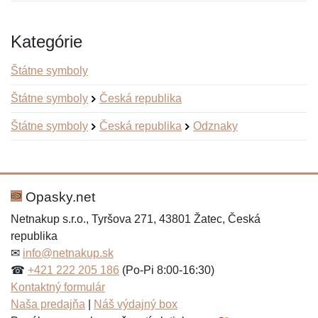
Kategórie
Štátne symboly
Štátne symboly
Česká republika
Štátne symboly
Česká republika
Odznaky
Nová recenzia
Nová otázka
Hodnotenie:
Meno:
*
*
Opasky.net
Netnakup s.r.o., Tyršova 271, 43801 Žatec, Česká
republika
Meno:
E-mail:
*
*
✉
info@netnakup.sk
☎
+421 222 205 186
(Po-Pi 8:00-16:30)
Kontaktný formulár
Naša predajňa
|
Náš výdajný box
E-mail:
*