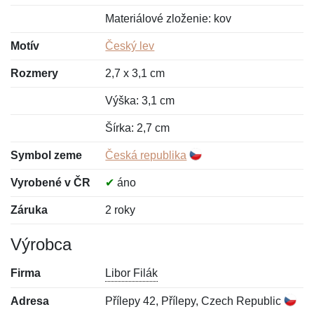
Materiálové zloženie: kov
Motív
Český lev
Rozmery
2,7 x 3,1 cm
Výška: 3,1 cm
Šírka: 2,7 cm
Symbol zeme
Česká republika
Vyrobené v ČR
✔
áno
Záruka
2 roky
Výrobca
Firma
Libor Filák
Adresa
Přílepy 42, Přílepy, Czech Republic