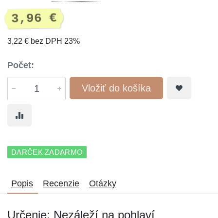
3,96 €
3,22 € bez DPH 23%
Počet:
Vložiť do košíka
DARČEK ZADARMO
Popis
Recenzie
Otázky
Určenie: Nezáleží na pohlaví