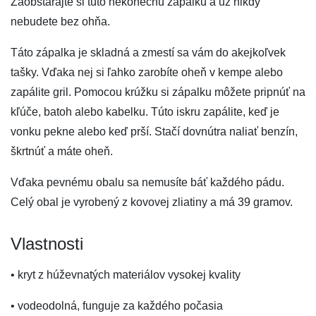
Zaobstarajte si túto nekonečnú zápalku a už nikdy
nebudete bez ohňa.
Táto zápalka je skladná a zmestí sa vám do akejkoľvek
tašky. Vďaka nej si ľahko zarobíte oheň v kempe alebo
zapálite gril. Pomocou krúžku si zápalku môžete pripnúť na
kľúče, batoh alebo kabelku. Túto iskru zapálite, keď je
vonku pekne alebo keď prší. Stačí dovnútra naliať benzín,
škrtnúť a máte oheň.
Vďaka pevnému obalu sa nemusíte báť každého pádu.
Celý obal je vyrobený z kovovej zliatiny a má 39 gramov.
Vlastnosti
• kryt z húževnatých materiálov vysokej kvality
• vodeodolná, funguje za každého počasia