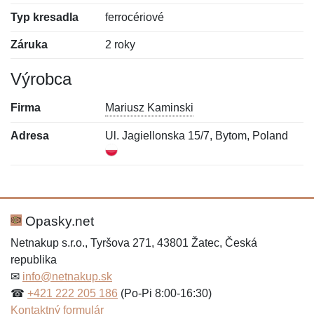
Typ kresadla
ferrocériové
Záruka
2 roky
Výrobca
Firma
Mariusz Kaminski
Adresa
Ul. Jagiellonska 15/7, Bytom, Poland
Nová recenzia
Nová otázka
Hodnotenie:
Meno:
*
*
Opasky.net
Netnakup s.r.o., Tyršova 271, 43801 Žatec, Česká
republika
Meno:
E-mail:
*
*
✉
info@netnakup.sk
☎
+421 222 205 186
(Po-Pi 8:00-16:30)
Kontaktný formulár