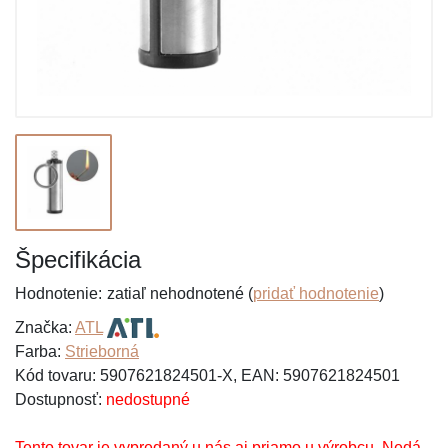
Špecifikácia
Hodnotenie:
zatiaľ nehodnotené (
pridať hodnotenie
)
Značka:
ATL
Farba:
Strieborná
Kód tovaru: 5907621824501-X, EAN: 5907621824501
Dostupnosť:
nedostupné
Tento tovar je vypredaný u nás aj priamo u výrobcu. Nedá